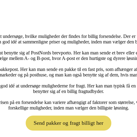
undersøge, hvilke muligheder der findes for billig forsendelse. Der er f
 god idé at sammenligne priser og muligheder, inden man vælger den bi
 at benytte sig af PostNords brevporto. Her kan man sende et brev eller e
lge mellem A- og B-post, hvor A-post er den hurtigste og dyrere løsning
n pakkepost. Her kan man sende en pakke til en fast pris, som afhænger 
rmarkeder og på posthuse, og man kan også benytte sig af dem, hvis man 
 god idé at undersøge mulighederne for fragt. Her kan man typisk få en b
benytter sig af en billig fragtudbyder.
risen på en forsendelse kan variere afhængigt af faktorer som størrelse
forskellige muligheder, inden man vælger den billigste løsning.
Send pakker og fragt billigt her