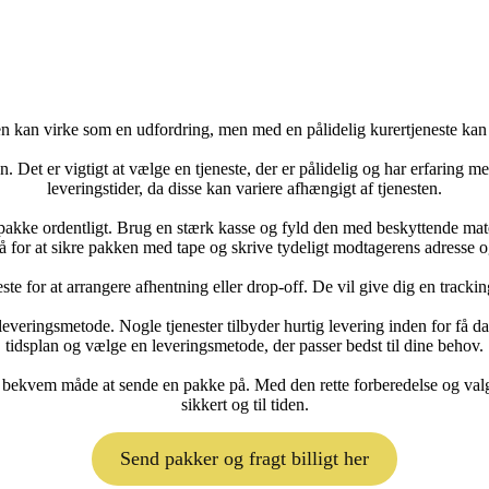
n kan virke som en udfordring, men med en pålidelig kurertjeneste kan
n. Det er vigtigt at vælge en tjeneste, der er pålidelig og har erfaring m
leveringstider, da disse kan variere afhængigt af tjenesten.
 pakke ordentligt. Brug en stærk kasse og fyld den med beskyttende mate
å for at sikre pakken med tape og skrive tydeligt modtagerens adresse 
este for at arrangere afhentning eller drop-off. De vil give dig en trac
veringsmetode. Nogle tjenester tilbyder hurtig levering inden for få dag
tidsplan og vælge en leveringsmetode, der passer bedst til dine behov.
g bekvem måde at sende en pakke på. Med den rette forberedelse og valg 
sikkert og til tiden.
Send pakker og fragt billigt her