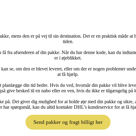
ke, mens den er på vej til sin destination. Det er en praktisk måde at ho
tiden.
få fra afsenderen af din pakke. Når du har denne kode, kan du indtaste
er i øjeblikket.
 kan se, om den er blevet leveret, eller om der er nogen problemer und
at få hjælp.
t planlægge din tid bedre. Hvis du ved, hvornår din pakke vil blive leve
så give besked til en nabo eller en ven, hvis du ikke er tilgængelig på 
e på. Det giver dig mulighed for at holde øje med din pakke og sikre, at 
er har spørgsmål, kan du altid kontakte DHL’s kundeservice for at få hj
Send pakker og fragt billigt her