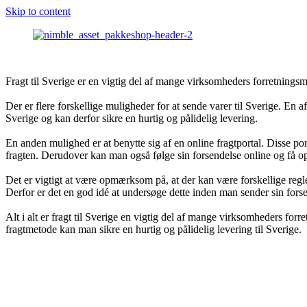
Skip to content
Fragt til Sverige er en vigtig del af mange virksomheders forretningsmo
Der er flere forskellige muligheder for at sende varer til Sverige. En a
Sverige og kan derfor sikre en hurtig og pålidelig levering.
En anden mulighed er at benytte sig af en online fragtportal. Disse por
fragten. Derudover kan man også følge sin forsendelse online og få o
Det er vigtigt at være opmærksom på, at der kan være forskellige regle
Derfor er det en god idé at undersøge dette inden man sender sin fors
Alt i alt er fragt til Sverige en vigtig del af mange virksomheders fo
fragtmetode kan man sikre en hurtig og pålidelig levering til Sverige.