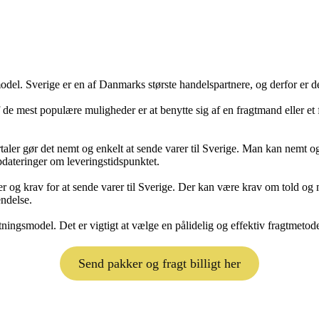
del. Sverige er en af Danmarks største handelspartnere, og derfor er det v
f de mest populære muligheder er at benytte sig af en fragtmand eller et f
taler gør det nemt og enkelt at sende varer til Sverige. Man kan nemt og
pdateringer om leveringstidspunktet.
r og krav for at sende varer til Sverige. Der kan være krav om told og m
endelse.
rretningsmodel. Det er vigtigt at vælge en pålidelig og effektiv fragtme
Send pakker og fragt billigt her