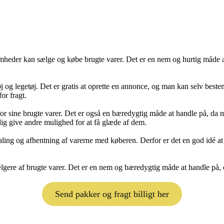
mheder kan sælge og købe brugte varer. Det er en nem og hurtig måde 
j og legetøj. Det er gratis at oprette en annonce, og man kan selv beste
or fragt.
or sine brugte varer. Det er også en bæredygtig måde at handle på, da m
ig give andre mulighed for at få glæde af dem.
taling og afhentning af varerne med køberen. Derfor er det en god idé at
gere af brugte varer. Det er en nem og bæredygtig måde at handle på, og
Send pakker og fragt billigt her