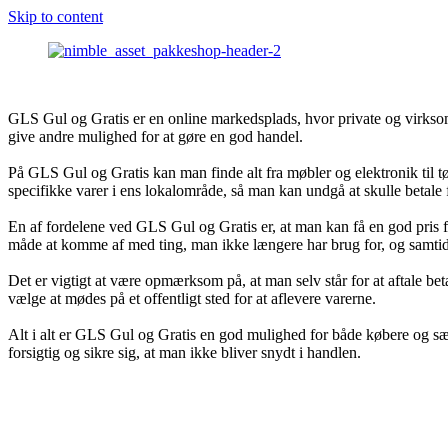
Skip to content
GLS Gul og Gratis er en online markedsplads, hvor private og virkso
give andre mulighed for at gøre en god handel.
På GLS Gul og Gratis kan man finde alt fra møbler og elektronik til tø
specifikke varer i ens lokalområde, så man kan undgå at skulle betale f
En af fordelene ved GLS Gul og Gratis er, at man kan få en god pris f
måde at komme af med ting, man ikke længere har brug for, og samtid
Det er vigtigt at være opmærksom på, at man selv står for at aftale be
vælge at mødes på et offentligt sted for at aflevere varerne.
Alt i alt er GLS Gul og Gratis en god mulighed for både købere og sæl
forsigtig og sikre sig, at man ikke bliver snydt i handlen.