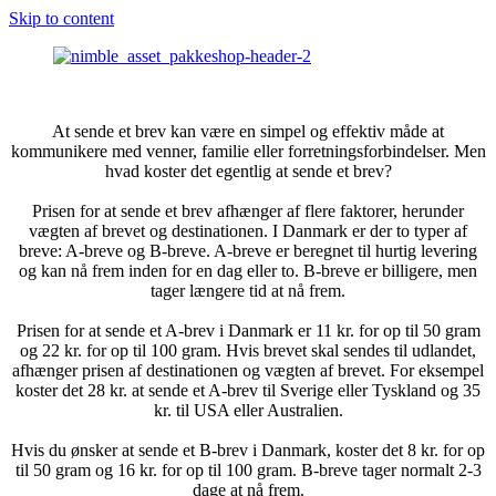
Skip to content
At sende et brev kan være en simpel og effektiv måde at
kommunikere med venner, familie eller forretningsforbindelser. Men
hvad koster det egentlig at sende et brev?
Prisen for at sende et brev afhænger af flere faktorer, herunder
vægten af brevet og destinationen. I Danmark er der to typer af
breve: A-breve og B-breve. A-breve er beregnet til hurtig levering
og kan nå frem inden for en dag eller to. B-breve er billigere, men
tager længere tid at nå frem.
Prisen for at sende et A-brev i Danmark er 11 kr. for op til 50 gram
og 22 kr. for op til 100 gram. Hvis brevet skal sendes til udlandet,
afhænger prisen af destinationen og vægten af brevet. For eksempel
koster det 28 kr. at sende et A-brev til Sverige eller Tyskland og 35
kr. til USA eller Australien.
Hvis du ønsker at sende et B-brev i Danmark, koster det 8 kr. for op
til 50 gram og 16 kr. for op til 100 gram. B-breve tager normalt 2-3
dage at nå frem.