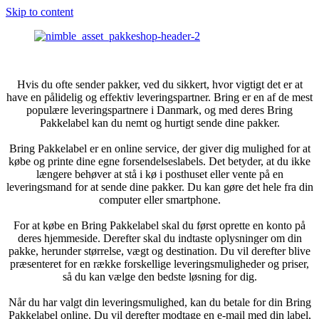
Skip to content
Hvis du ofte sender pakker, ved du sikkert, hvor vigtigt det er at
have en pålidelig og effektiv leveringspartner. Bring er en af de mest
populære leveringspartnere i Danmark, og med deres Bring
Pakkelabel kan du nemt og hurtigt sende dine pakker.
Bring Pakkelabel er en online service, der giver dig mulighed for at
købe og printe dine egne forsendelseslabels. Det betyder, at du ikke
længere behøver at stå i kø i posthuset eller vente på en
leveringsmand for at sende dine pakker. Du kan gøre det hele fra din
computer eller smartphone.
For at købe en Bring Pakkelabel skal du først oprette en konto på
deres hjemmeside. Derefter skal du indtaste oplysninger om din
pakke, herunder størrelse, vægt og destination. Du vil derefter blive
præsenteret for en række forskellige leveringsmuligheder og priser,
så du kan vælge den bedste løsning for dig.
Når du har valgt din leveringsmulighed, kan du betale for din Bring
Pakkelabel online. Du vil derefter modtage en e-mail med din label,