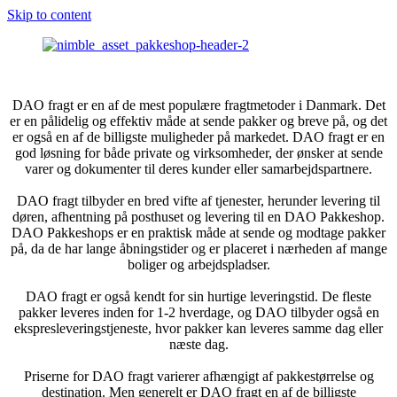
Skip to content
DAO fragt er en af de mest populære fragtmetoder i Danmark. Det
er en pålidelig og effektiv måde at sende pakker og breve på, og det
er også en af de billigste muligheder på markedet. DAO fragt er en
god løsning for både private og virksomheder, der ønsker at sende
varer og dokumenter til deres kunder eller samarbejdspartnere.
DAO fragt tilbyder en bred vifte af tjenester, herunder levering til
døren, afhentning på posthuset og levering til en DAO Pakkeshop.
DAO Pakkeshops er en praktisk måde at sende og modtage pakker
på, da de har lange åbningstider og er placeret i nærheden af mange
boliger og arbejdspladser.
DAO fragt er også kendt for sin hurtige leveringstid. De fleste
pakker leveres inden for 1-2 hverdage, og DAO tilbyder også en
ekspresleveringstjeneste, hvor pakker kan leveres samme dag eller
næste dag.
Priserne for DAO fragt varierer afhængigt af pakkestørrelse og
destination. Men generelt er DAO fragt en af de billigste