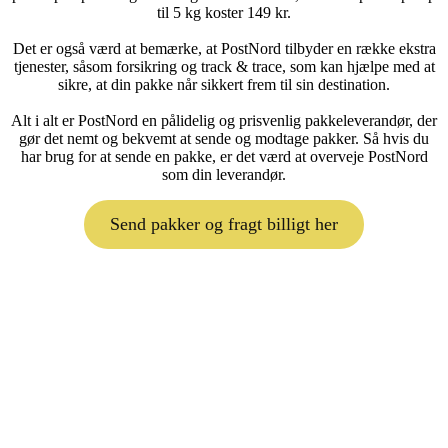
til 5 kg koster 149 kr.
Det er også værd at bemærke, at PostNord tilbyder en række ekstra
tjenester, såsom forsikring og track & trace, som kan hjælpe med at
sikre, at din pakke når sikkert frem til sin destination.
Alt i alt er PostNord en pålidelig og prisvenlig pakkeleverandør, der
gør det nemt og bekvemt at sende og modtage pakker. Så hvis du
har brug for at sende en pakke, er det værd at overveje PostNord
som din leverandør.
Send pakker og fragt billigt her