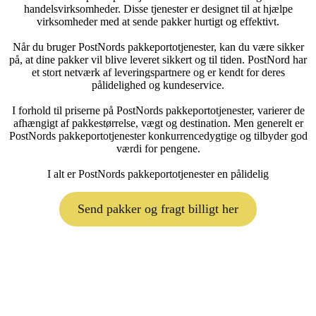
handelsvirksomheder. Disse tjenester er designet til at hjælpe
virksomheder med at sende pakker hurtigt og effektivt.
Når du bruger PostNords pakkeportotjenester, kan du være sikker
på, at dine pakker vil blive leveret sikkert og til tiden. PostNord har
et stort netværk af leveringspartnere og er kendt for deres
pålidelighed og kundeservice.
I forhold til priserne på PostNords pakkeportotjenester, varierer de
afhængigt af pakkestørrelse, vægt og destination. Men generelt er
PostNords pakkeportotjenester konkurrencedygtige og tilbyder god
værdi for pengene.
I alt er PostNords pakkeportotjenester en pålidelig
Send pakker og fragt billigt her