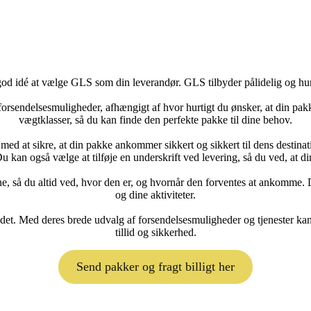
od idé at vælge GLS som din leverandør. GLS tilbyder pålidelig og hurt
rsendelsesmuligheder, afhængigt af hvor hurtigt du ønsker, at din pak
vægtklasser, så du kan finde den perfekte pakke til dine behov.
ed at sikre, at din pakke ankommer sikkert og sikkert til dens destinati
Du kan også vælge at tilføje en underskrift ved levering, så du ved, at din
så du altid ved, hvor den er, og hvornår den forventes at ankomme. De
og dine aktiviteter.
landet. Med deres brede udvalg af forsendelsesmuligheder og tjenester k
tillid og sikkerhed.
Send pakker og fragt billigt her