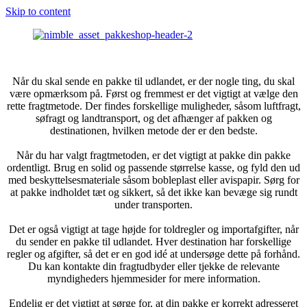
Skip to content
Når du skal sende en pakke til udlandet, er der nogle ting, du skal
være opmærksom på. Først og fremmest er det vigtigt at vælge den
rette fragtmetode. Der findes forskellige muligheder, såsom luftfragt,
søfragt og landtransport, og det afhænger af pakken og
destinationen, hvilken metode der er den bedste.
Når du har valgt fragtmetoden, er det vigtigt at pakke din pakke
ordentligt. Brug en solid og passende størrelse kasse, og fyld den ud
med beskyttelsesmateriale såsom bobleplast eller avispapir. Sørg for
at pakke indholdet tæt og sikkert, så det ikke kan bevæge sig rundt
under transporten.
Det er også vigtigt at tage højde for toldregler og importafgifter, når
du sender en pakke til udlandet. Hver destination har forskellige
regler og afgifter, så det er en god idé at undersøge dette på forhånd.
Du kan kontakte din fragtudbyder eller tjekke de relevante
myndigheders hjemmesider for mere information.
Endelig er det vigtigt at sørge for, at din pakke er korrekt adresseret