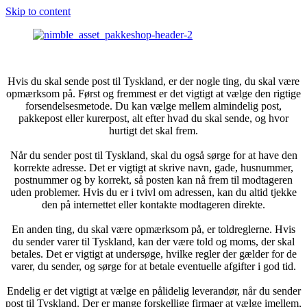
Skip to content
Hvis du skal sende post til Tyskland, er der nogle ting, du skal være
opmærksom på. Først og fremmest er det vigtigt at vælge den rigtige
forsendelsesmetode. Du kan vælge mellem almindelig post,
pakkepost eller kurerpost, alt efter hvad du skal sende, og hvor
hurtigt det skal frem.
Når du sender post til Tyskland, skal du også sørge for at have den
korrekte adresse. Det er vigtigt at skrive navn, gade, husnummer,
postnummer og by korrekt, så posten kan nå frem til modtageren
uden problemer. Hvis du er i tvivl om adressen, kan du altid tjekke
den på internettet eller kontakte modtageren direkte.
En anden ting, du skal være opmærksom på, er toldreglerne. Hvis
du sender varer til Tyskland, kan der være told og moms, der skal
betales. Det er vigtigt at undersøge, hvilke regler der gælder for de
varer, du sender, og sørge for at betale eventuelle afgifter i god tid.
Endelig er det vigtigt at vælge en pålidelig leverandør, når du sender
post til Tyskland. Der er mange forskellige firmaer at vælge imellem,