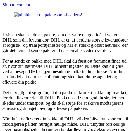
Skip to content
Hvis du skal sende en pakke, kan det være en god idé at vælge
DHL som din leverandør. DHL er en af verdens største leverandører
af logistik- og transporttjenester og har et stærkt globalt netværk, der
gør det nemt at sende pakker til næsten alle steder i verden.
For at sende en pakke med DHL skal du først og fremmest finde ud
af, hvor din nærmeste DHL-afhentningssted er. Dette kan du gøre
ved at besøge DHL’s hjemmeside og indtaste din adresse. Når du
har fundet dit nærmeste afhentningssted, kan du besøge det og
aflevere din pakke.
Det er vigtigt at sørge for, at din pakke er korrekt pakket og mærket,
før du afleverer den til DHL. Pakken skal være godt beskyttet mod
skader under transport, og du skal sørge for at skrive modtagerens
adresse og dit eget navn og adresse på pakken.
Når du har afleveret din pakke til DHL, vil den blive transporteret til
modtageren på den hurtigst mulige måde. DHL tilbyder forskellige
leveringsmuligheder, herunder standardlevering og ekspreslevering,