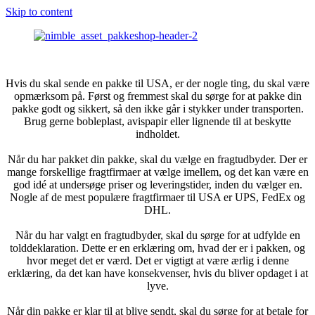
Skip to content
Hvis du skal sende en pakke til USA, er der nogle ting, du skal være
opmærksom på. Først og fremmest skal du sørge for at pakke din
pakke godt og sikkert, så den ikke går i stykker under transporten.
Brug gerne bobleplast, avispapir eller lignende til at beskytte
indholdet.
Når du har pakket din pakke, skal du vælge en fragtudbyder. Der er
mange forskellige fragtfirmaer at vælge imellem, og det kan være en
god idé at undersøge priser og leveringstider, inden du vælger en.
Nogle af de mest populære fragtfirmaer til USA er UPS, FedEx og
DHL.
Når du har valgt en fragtudbyder, skal du sørge for at udfylde en
tolddeklaration. Dette er en erklæring om, hvad der er i pakken, og
hvor meget det er værd. Det er vigtigt at være ærlig i denne
erklæring, da det kan have konsekvenser, hvis du bliver opdaget i at
lyve.
Når din pakke er klar til at blive sendt, skal du sørge for at betale for