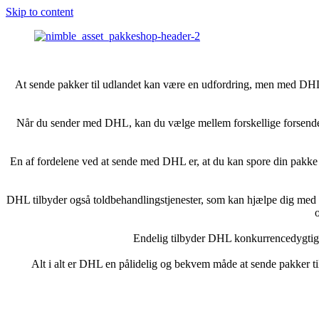
Skip to content
At sende pakker til udlandet kan være en udfordring, men med DHL e
Når du sender med DHL, kan du vælge mellem forskellige forsendels
En af fordelene ved at sende med DHL er, at du kan spore din pakke i r
DHL tilbyder også toldbehandlingstjenester, som kan hjælpe dig med at
o
Endelig tilbyder DHL konkurrencedygtige 
Alt i alt er DHL en pålidelig og bekvem måde at sende pakker til