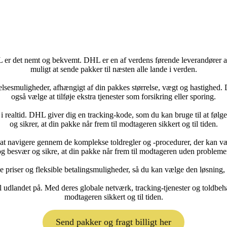
r det nemt og bekvemt. DHL er en af verdens førende leverandører af log
muligt at sende pakker til næsten alle lande i verden.
esmuligheder, afhængigt af din pakkes størrelse, vægt og hastighed. 
også vælge at tilføje ekstra tjenester som forsikring eller sporing.
ealtid. DHL giver dig en tracking-kode, som du kan bruge til at følge di
og sikrer, at din pakke når frem til modtageren sikkert og til tiden.
 navigere gennem de komplekse toldregler og -procedurer, der kan være 
g besvær og sikre, at din pakke når frem til modtageren uden probleme
priser og fleksible betalingsmuligheder, så du kan vælge den løsning, d
 udlandet på. Med deres globale netværk, tracking-tjenester og toldbeha
modtageren sikkert og til tiden.
Send pakker og fragt billigt her