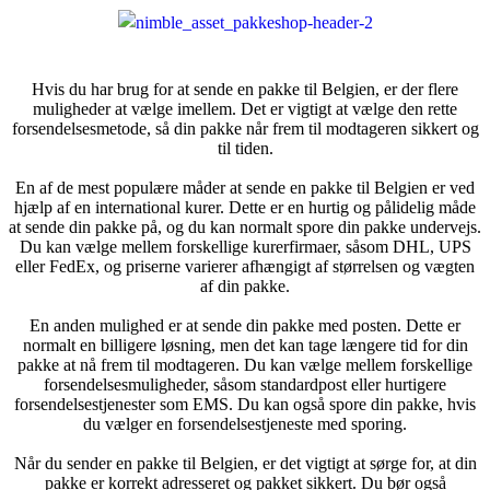
Skip
to
content
Hvis du har brug for at sende en pakke til Belgien, er der flere
muligheder at vælge imellem. Det er vigtigt at vælge den rette
forsendelsesmetode, så din pakke når frem til modtageren sikkert og
til tiden.
En af de mest populære måder at sende en pakke til Belgien er ved
hjælp af en international kurer. Dette er en hurtig og pålidelig måde
at sende din pakke på, og du kan normalt spore din pakke undervejs.
Du kan vælge mellem forskellige kurerfirmaer, såsom DHL, UPS
eller FedEx, og priserne varierer afhængigt af størrelsen og vægten
af din pakke.
En anden mulighed er at sende din pakke med posten. Dette er
normalt en billigere løsning, men det kan tage længere tid for din
pakke at nå frem til modtageren. Du kan vælge mellem forskellige
forsendelsesmuligheder, såsom standardpost eller hurtigere
forsendelsestjenester som EMS. Du kan også spore din pakke, hvis
du vælger en forsendelsestjeneste med sporing.
Når du sender en pakke til Belgien, er det vigtigt at sørge for, at din
pakke er korrekt adresseret og pakket sikkert. Du bør også