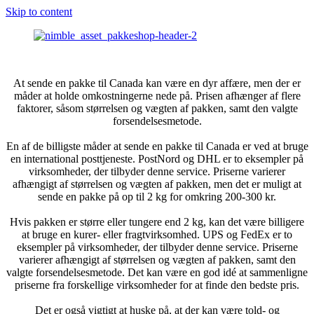
Skip to content
At sende en pakke til Canada kan være en dyr affære, men der er
måder at holde omkostningerne nede på. Prisen afhænger af flere
faktorer, såsom størrelsen og vægten af pakken, samt den valgte
forsendelsesmetode.
En af de billigste måder at sende en pakke til Canada er ved at bruge
en international posttjeneste. PostNord og DHL er to eksempler på
virksomheder, der tilbyder denne service. Priserne varierer
afhængigt af størrelsen og vægten af pakken, men det er muligt at
sende en pakke på op til 2 kg for omkring 200-300 kr.
Hvis pakken er større eller tungere end 2 kg, kan det være billigere
at bruge en kurer- eller fragtvirksomhed. UPS og FedEx er to
eksempler på virksomheder, der tilbyder denne service. Priserne
varierer afhængigt af størrelsen og vægten af pakken, samt den
valgte forsendelsesmetode. Det kan være en god idé at sammenligne
priserne fra forskellige virksomheder for at finde den bedste pris.
Det er også vigtigt at huske på, at der kan være told- og