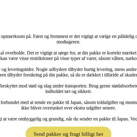
 opmærksom på. Først og fremmest er det vigtigt at vælge en pålidelig og
modtageren.
al overholde. Det er vigtigt at sørge for, at din pakke er korrekt mærket
an være visse restriktioner på visse typer af varer, såsom våben, narkot
er og leveringstider. Nogle udbydere tilbyder hurtig levering, mens andr
n tilbyder forsikring på din pakke, så du er dækket i tilfælde af skader 
dt beskyttet mod stød og slag under transporten. Brug gerne stødabsorbere
indholdet tæt og sikkert.
r forbundet med at sende en pakke til Japan, såsom toldafgifter og mom
ikke bliver overrasket over ekstra udgifter senere.
tigt at være omhyggelig og grundig, når du sender en pakke til Japan. Ve
Send pakker og fragt billigt her