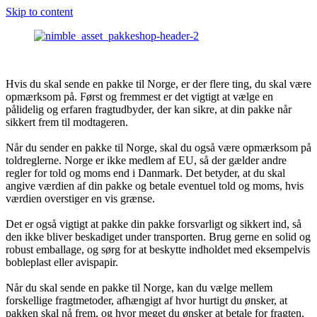
Skip to content
Hvis du skal sende en pakke til Norge, er der flere ting, du skal være
opmærksom på. Først og fremmest er det vigtigt at vælge en
pålidelig og erfaren fragtudbyder, der kan sikre, at din pakke når
sikkert frem til modtageren.
Når du sender en pakke til Norge, skal du også være opmærksom på
toldreglerne. Norge er ikke medlem af EU, så der gælder andre
regler for told og moms end i Danmark. Det betyder, at du skal
angive værdien af din pakke og betale eventuel told og moms, hvis
værdien overstiger en vis grænse.
Det er også vigtigt at pakke din pakke forsvarligt og sikkert ind, så
den ikke bliver beskadiget under transporten. Brug gerne en solid og
robust emballage, og sørg for at beskytte indholdet med eksempelvis
bobleplast eller avispapir.
Når du skal sende en pakke til Norge, kan du vælge mellem
forskellige fragtmetoder, afhængigt af hvor hurtigt du ønsker, at
pakken skal nå frem, og hvor meget du ønsker at betale for fragten.