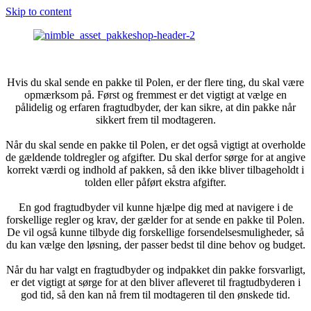
Skip to content
Hvis du skal sende en pakke til Polen, er der flere ting, du skal være
opmærksom på. Først og fremmest er det vigtigt at vælge en
pålidelig og erfaren fragtudbyder, der kan sikre, at din pakke når
sikkert frem til modtageren.
Når du skal sende en pakke til Polen, er det også vigtigt at overholde
de gældende toldregler og afgifter. Du skal derfor sørge for at angive
korrekt værdi og indhold af pakken, så den ikke bliver tilbageholdt i
tolden eller påført ekstra afgifter.
En god fragtudbyder vil kunne hjælpe dig med at navigere i de
forskellige regler og krav, der gælder for at sende en pakke til Polen.
De vil også kunne tilbyde dig forskellige forsendelsesmuligheder, så
du kan vælge den løsning, der passer bedst til dine behov og budget.
Når du har valgt en fragtudbyder og indpakket din pakke forsvarligt,
er det vigtigt at sørge for at den bliver afleveret til fragtudbyderen i
god tid, så den kan nå frem til modtageren til den ønskede tid.