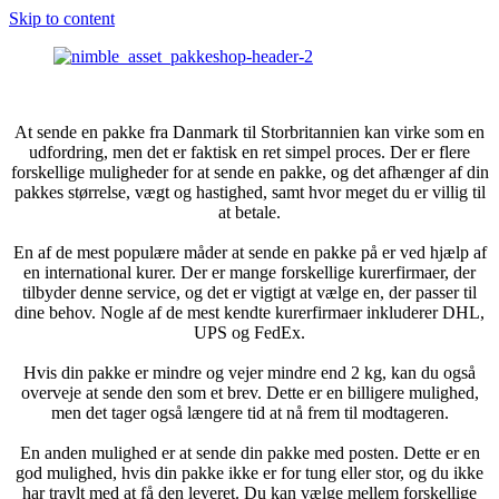
Skip to content
At sende en pakke fra Danmark til Storbritannien kan virke som en
udfordring, men det er faktisk en ret simpel proces. Der er flere
forskellige muligheder for at sende en pakke, og det afhænger af din
pakkes størrelse, vægt og hastighed, samt hvor meget du er villig til
at betale.
En af de mest populære måder at sende en pakke på er ved hjælp af
en international kurer. Der er mange forskellige kurerfirmaer, der
tilbyder denne service, og det er vigtigt at vælge en, der passer til
dine behov. Nogle af de mest kendte kurerfirmaer inkluderer DHL,
UPS og FedEx.
Hvis din pakke er mindre og vejer mindre end 2 kg, kan du også
overveje at sende den som et brev. Dette er en billigere mulighed,
men det tager også længere tid at nå frem til modtageren.
En anden mulighed er at sende din pakke med posten. Dette er en
god mulighed, hvis din pakke ikke er for tung eller stor, og du ikke
har travlt med at få den leveret. Du kan vælge mellem forskellige