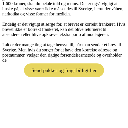
1.600 kroner, skal du betale told og moms. Det er også vigtigt at
huske på, at visse varer ikke må sendes til Sverige, herunder våben,
narkotika og visse former for medicin.
Endelig er det vigtigt at sørge for, at brevet er korrekt frankeret. Hvis
brevet ikke er korrekt frankeret, kan det blive returneret til
afsenderen eller blive opkrævet ekstra porto af modtageren.
I alt er der mange ting at tage hensyn til, når man sender et brev til
Sverige. Men hvis du sørger for at have den korrekte adresse og
postnummer, vælger den rigtige forsendelsesmetode og overholder
de
Send pakker og fragt billigt her