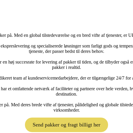
ker på. Med en global tilstedeværelse og en bred vifte af tjenester, er
, ekspreslevering og specialiserede løsninger som farligt gods og tempera
tjeneste, der passer bedst til deres behov.
 en høj succesrate for levering af pakker til tiden, og de tilbyder ogs
pakker i realtid.
dikeret team af kundeservicemedarbejdere, der er tilgængelige 24/7 for
har et omfattende netværk af faciliteter og partnere over hele verden, h
destination.
r på. Med deres brede vifte af tjenester, pålidelighed og globale tilst
virksomheder.
Send pakker og fragt billigt her