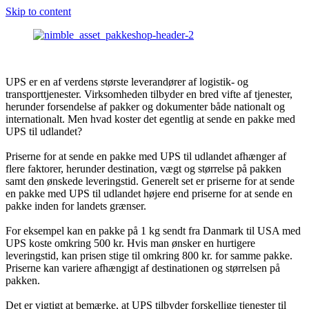
Skip to content
UPS er en af verdens største leverandører af logistik- og
transporttjenester. Virksomheden tilbyder en bred vifte af tjenester,
herunder forsendelse af pakker og dokumenter både nationalt og
internationalt. Men hvad koster det egentlig at sende en pakke med
UPS til udlandet?
Priserne for at sende en pakke med UPS til udlandet afhænger af
flere faktorer, herunder destination, vægt og størrelse på pakken
samt den ønskede leveringstid. Generelt set er priserne for at sende
en pakke med UPS til udlandet højere end priserne for at sende en
pakke inden for landets grænser.
For eksempel kan en pakke på 1 kg sendt fra Danmark til USA med
UPS koste omkring 500 kr. Hvis man ønsker en hurtigere
leveringstid, kan prisen stige til omkring 800 kr. for samme pakke.
Priserne kan variere afhængigt af destinationen og størrelsen på
pakken.
Det er vigtigt at bemærke, at UPS tilbyder forskellige tjenester til