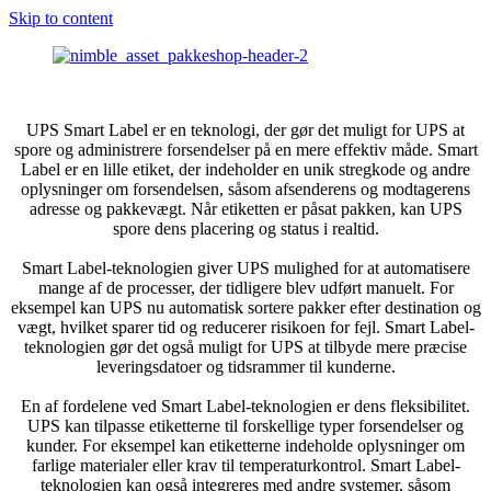
Skip to content
UPS Smart Label er en teknologi, der gør det muligt for UPS at
spore og administrere forsendelser på en mere effektiv måde. Smart
Label er en lille etiket, der indeholder en unik stregkode og andre
oplysninger om forsendelsen, såsom afsenderens og modtagerens
adresse og pakkevægt. Når etiketten er påsat pakken, kan UPS
spore dens placering og status i realtid.
Smart Label-teknologien giver UPS mulighed for at automatisere
mange af de processer, der tidligere blev udført manuelt. For
eksempel kan UPS nu automatisk sortere pakker efter destination og
vægt, hvilket sparer tid og reducerer risikoen for fejl. Smart Label-
teknologien gør det også muligt for UPS at tilbyde mere præcise
leveringsdatoer og tidsrammer til kunderne.
En af fordelene ved Smart Label-teknologien er dens fleksibilitet.
UPS kan tilpasse etiketterne til forskellige typer forsendelser og
kunder. For eksempel kan etiketterne indeholde oplysninger om
farlige materialer eller krav til temperaturkontrol. Smart Label-
teknologien kan også integreres med andre systemer, såsom