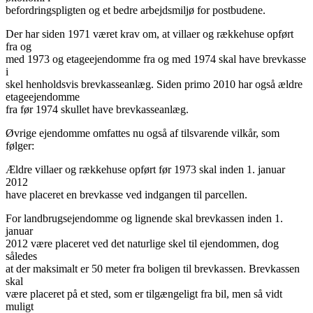
befordringspligten og et bedre arbejdsmiljø for postbudene.
Der har siden 1971 været krav om, at villaer og rækkehuse opført
fra og
med 1973 og etageejendomme fra og med 1974 skal have brevkasse
i
skel henholdsvis brevkasseanlæg. Siden primo 2010 har også ældre
etageejendomme
fra før 1974 skullet have brevkasseanlæg.
Øvrige ejendomme omfattes nu også af tilsvarende vilkår, som
følger:
Ældre villaer og rækkehuse opført før 1973 skal inden 1. januar
2012
have placeret en brevkasse ved indgangen til parcellen.
For landbrugsejendomme og lignende skal brevkassen inden 1.
januar
2012 være placeret ved det naturlige skel til ejendommen, dog
således
at der maksimalt er 50 meter fra boligen til brevkassen. Brevkassen
skal
være placeret på et sted, som er tilgængeligt fra bil, men så vidt
muligt