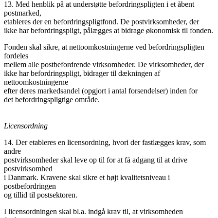
13. Med henblik på at understøtte befordringspligten i et åbent
postmarked,
etableres der en befordringspligtfond. De postvirksomheder, der
ikke har befordringspligt, pålægges at bidrage økonomisk til fonden.
Fonden skal sikre, at nettoomkostningerne ved befordringspligten
fordeles
mellem alle postbefordrende virksomheder. De virksomheder, der
ikke har befordringspligt, bidrager til dækningen af
nettoomkostningerne
efter deres markedsandel (opgjort i antal forsendelser) inden for
det befordringspligtige område.
Licensordning
14. Der etableres en licensordning, hvori der fastlægges krav, som
andre
postvirksomheder skal leve op til for at få adgang til at drive
postvirksomhed
i Danmark. Kravene skal sikre et højt kvalitetsniveau i
postbefordringen
og tillid til postsektoren.
I licensordningen skal bl.a. indgå krav til, at virksomheden