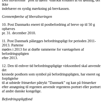
Den nuværende ”post til døren”-mærkat erstattes af en løsning, der
ikke
indebærer en synlig mærkning på brevkassen.
Gennemførelse af liberaliseringen
10. Post Danmarks eneret til postbefordring af breve op til 50 g
ophæves
pr. 31. december 2010.
11. Post Danmark pålægges befordringspligt for perioden 2011-
2013. Parterne
mødes i 2013 for at drøfte rammerne for varetagelsen af
befordringspligten
efter 2013.
12. Den til enhver tid befordringspligtige virksomhed skal anvende
det
kronede posthorn som symbol på befordringspligten, har eneret og
forpligtelse
til at udstede frimærker påtrykt ”Danmark” og kan på frimærker
efter ansøgning til regenten anvende regentens portræt eller portræt
af andre danske kongelige.
Befordringspligtfond