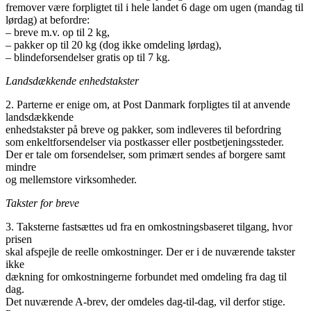
fremover være forpligtet til i hele landet 6 dage om ugen (mandag til
lørdag) at befordre:
– breve m.v. op til 2 kg,
– pakker op til 20 kg (dog ikke omdeling lørdag),
– blindeforsendelser gratis op til 7 kg.
Landsdækkende enhedstakster
2. Parterne er enige om, at Post Danmark forpligtes til at anvende
landsdækkende
enhedstakster på breve og pakker, som indleveres til befordring
som enkeltforsendelser via postkasser eller postbetjeningssteder.
Der er tale om forsendelser, som primært sendes af borgere samt
mindre
og mellemstore virksomheder.
Takster for breve
3. Taksterne fastsættes ud fra en omkostningsbaseret tilgang, hvor
prisen
skal afspejle de reelle omkostninger. Der er i de nuværende takster
ikke
dækning for omkostningerne forbundet med omdeling fra dag til
dag.
Det nuværende A-brev, der omdeles dag-til-dag, vil derfor stige.