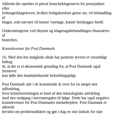
Såfremt der oprettes et privat brancheklagenævn for post/pakker
efter
forbrugerklageloven, hvilket forligskredsen gerne ser, vil behandling
af
klager, som nævnet vil kunne varetage, kunne henlægges hertil.
Omkostningerne ved tilsynet og klagesagsbehandlingen finansieres
af
branchen.
Konsekvenser for Post Danmark
16. Med den her indgåede aftale har parterne leveret et væsentligt
bidrag
til, at der er et økonomisk grundlag for, at Post Danmark også
fremover
kan løfte den landsdækkende befordringspligt.
Post Danmark står i de kommende år over for en meget stor
udfordring,
hvor kerneforretningen er truet af den teknologiske udvikling
med stor nedgang i brevmængden til følge. Dette har også negative
konsekvenser for Post Danmarks medarbejdere. Post Danmark er
allerede
bevidst om problematikken og gør i dag en stor indsats for sine