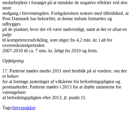
medarbejdere i forsøget på at mindske de negative effekter ved den
store
nedgang i brevmængden. Forligskredsen noterer med tilfredshed, at
Post Danmark har bekræftet, at denne indsats fortsættes og
udbygges
på de punkter, hvor det vil være nødvendigt, samt at der er afsat en
pulje
til kompetenceudvikling, som stiger fra 4,2 mio. kr. i alt for
overenskomstperioden
2007-2010 til ca. 7 mio. kr. årligt fra 2010 og frem.
Opfølgning
17. Parterne mødes medio 2011 med henblik på at vurdere, om der
er behov
for at foretage justeringer af vilkårene for befordringspligten og
postmarkedet. Parterne mødes i 2013 for at drøfte rammerne for
varetagelsen
af befordringspligten efter 2013, jf. punkt 11.
Tags:
breve
pakker