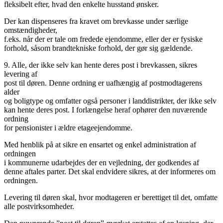
fleksibelt efter, hvad den enkelte husstand ønsker.
Der kan dispenseres fra kravet om brevkasse under særlige
omstændigheder,
f.eks. når der er tale om fredede ejendomme, eller der er fysiske
forhold, såsom brandtekniske forhold, der gør sig gældende.
9. Alle, der ikke selv kan hente deres post i brevkassen, sikres
levering af
post til døren. Denne ordning er uafhængig af postmodtagerens
alder
og boligtype og omfatter også personer i landdistrikter, der ikke selv
kan hente deres post. I forlængelse heraf ophører den nuværende
ordning
for pensionister i ældre etageejendomme.
Med henblik på at sikre en ensartet og enkel administration af
ordningen
i kommunerne udarbejdes der en vejledning, der godkendes af
denne aftales parter. Det skal endvidere sikres, at der informeres om
ordningen.
Levering til døren skal, hvor modtageren er berettiget til det, omfatte
alle postvirksomheder.