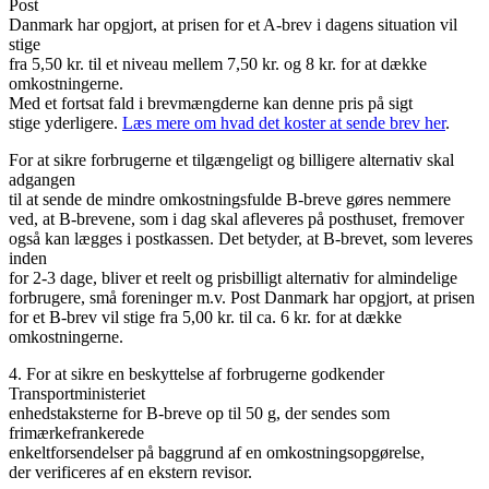
Post
Danmark har opgjort, at prisen for et A-brev i dagens situation vil
stige
fra 5,50 kr. til et niveau mellem 7,50 kr. og 8 kr. for at dække
omkostningerne.
Med et fortsat fald i brevmængderne kan denne pris på sigt
stige yderligere.
Læs mere om hvad det koster at sende brev her
.
For at sikre forbrugerne et tilgængeligt og billigere alternativ skal
adgangen
til at sende de mindre omkostningsfulde B-breve gøres nemmere
ved, at B-brevene, som i dag skal afleveres på posthuset, fremover
også kan lægges i postkassen. Det betyder, at B-brevet, som leveres
inden
for 2-3 dage, bliver et reelt og prisbilligt alternativ for almindelige
forbrugere, små foreninger m.v. Post Danmark har opgjort, at prisen
for et B-brev vil stige fra 5,00 kr. til ca. 6 kr. for at dække
omkostningerne.
4. For at sikre en beskyttelse af forbrugerne godkender
Transportministeriet
enhedstaksterne for B-breve op til 50 g, der sendes som
frimærkefrankerede
enkeltforsendelser på baggrund af en omkostningsopgørelse,
der verificeres af en ekstern revisor.