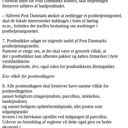
i forhold uden for Post Danmarks kontrol, skal betjeningen
fremover udføres af landpostbudet.
– Såfremt Post Danmark ønsker at nedlægge et postbetjeningssted,
skal de lokale interessenter inddrages i form af høring
m.m., forinden der træffes beslutning om ændringer i
postbetjeningsnettet.
7. Postbutikker udgør en stigende andel af Post Danmarks
postbetjeningssteder.
Parterne er enige om, at det skal være et generelt vilkår, at
der i postbutikker kan afhentes pakker og købes frimærker i hele
værtsbutikkens
åbningsperiode, dvs. også uden for postbutikkens åbningstider.
Ens vilkår for postmodtagere
8. Alle postmodtagere skal fremover have samme vilkår for
postmodtagelsen
uanset boligform (etageejendom, parcelhus, rækkehus,
landejendom)
og uanset boligens opførelsestidspunkt, idet posten som
udgangspunkt
leveres i en brevkasse opstillet ved indgangen til parcellen.
Udover en forenkling af reglerne vil dette også give en bedre
økonomi i