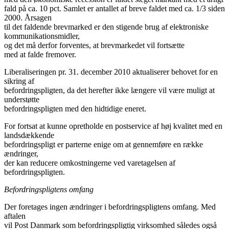
fald på ca. 10 pct. Samlet er antallet af breve faldet med ca. 1/3 siden
2000. Årsagen
til det faldende brevmarked er den stigende brug af elektroniske
kommunikationsmidler,
og det må derfor forventes, at brevmarkedet vil fortsætte
med at falde fremover.
Liberaliseringen pr. 31. december 2010 aktualiserer behovet for en
sikring af
befordringspligten, da det herefter ikke længere vil være muligt at
understøtte
befordringspligten med den hidtidige eneret.
For fortsat at kunne opretholde en postservice af høj kvalitet med en
landsdækkende
befordringspligt er parterne enige om at gennemføre en række
ændringer,
der kan reducere omkostningerne ved varetagelsen af
befordringspligten.
Befordringspligtens omfang
Der foretages ingen ændringer i befordringspligtens omfang. Med
aftalen
vil Post Danmark som befordringspligtig virksomhed således også