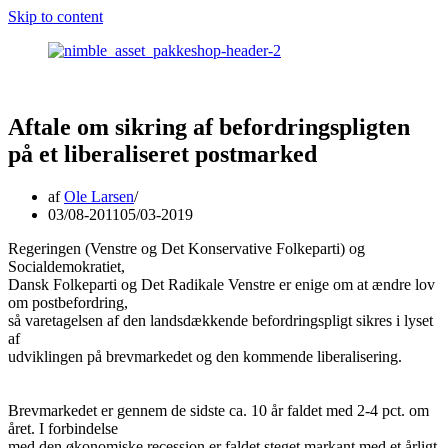
Skip to content
Aftale om sikring af befordringspligten
på et liberaliseret postmarked
af
Ole Larsen
03/08-2011
05/03-2019
Regeringen (Venstre og Det Konservative Folkeparti) og
Socialdemokratiet,
Dansk Folkeparti og Det Radikale Venstre er enige om at ændre lov
om postbefordring,
så varetagelsen af den landsdækkende befordringspligt sikres i lyset
af
udviklingen på brevmarkedet og den kommende liberalisering.
Brevmarkedet er gennem de sidste ca. 10 år faldet med 2-4 pct. om
året. I forbindelse
med den økonomiske recession er faldet steget markant med et årligt